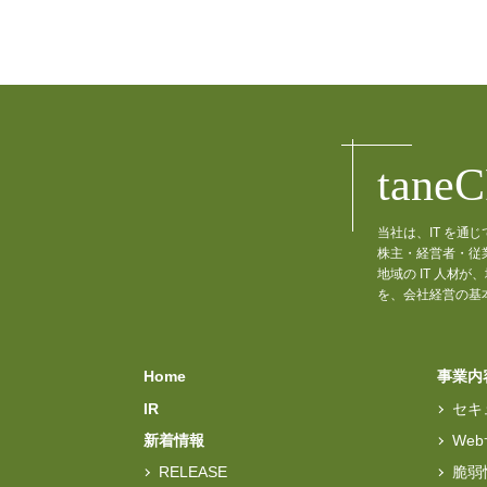
tane
当社は、IT を
株主・経営者・従
地域の IT 人
を、会社経営の基
Home
事業内
IR
セキ
新着情報
We
RELEASE
脆弱