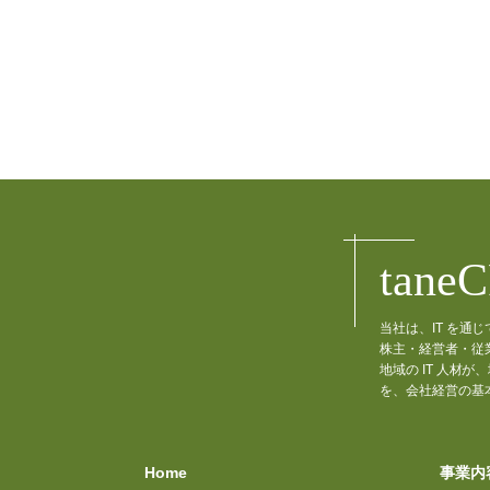
tane
当社は、IT を
株主・経営者・従
地域の IT 人
を、会社経営の基
Home
事業内