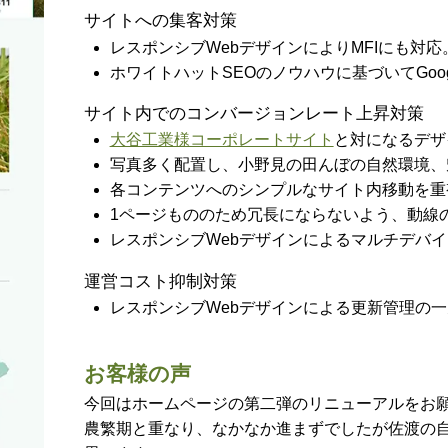
サイトへの集客対策
レスポンシブWebデザインによりMFIにも対応
ホワイトハットSEOのノウハウに基づいてGoo
サイト内でのコンバージョンレート上昇対策
大谷工業様コーポレートサイト
と対になるデザ
写真多く配置し、小野見の田んぼの自然環境、
各コンテンツへのシンプルなサイト内移動を重
1ページもののため冗長にならないよう、動線
レスポンシブWebデザインによるマルチデバ
運営コスト抑制対策
レスポンシブWebデザインによる更新管理の
お客様の声
今回はホームページの第二弾のリニューアルをお
農繁期と重なり、なかなか進まずでしたが佐渡の