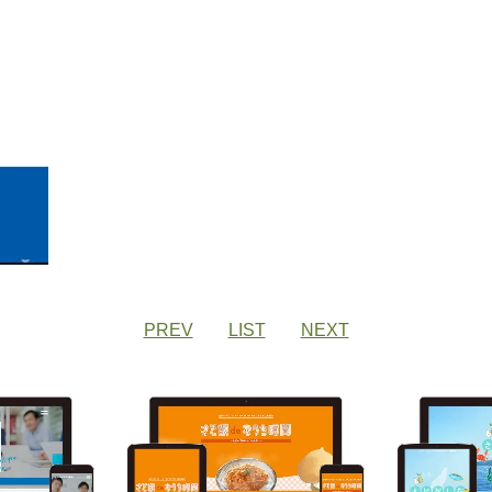
PREV
LIST
NEXT