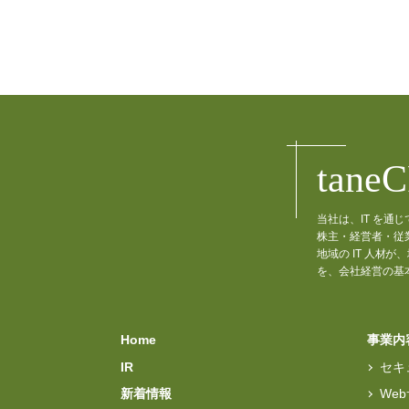
tane
当社は、IT を
株主・経営者・従
地域の IT 人
を、会社経営の基
Home
事業内
IR
セキ
新着情報
We