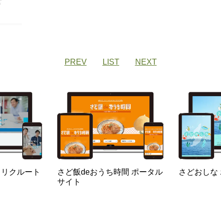
PREV
LIST
NEXT
 リクルート
さど飯deおうち時間 ポータル
さどおしな
サイト