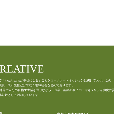
CREATIVE
通じて「わたしたちが幸せになる」ことをコーポレートミッションに掲げており、この
業員・取引先様だけでなく地域社会を含めております。
材が、地元で自分の目指す生活を送りながら、企業・組織のサイバーセキュリティ強化に
本方針として活動しています。
容
わたしたちについて