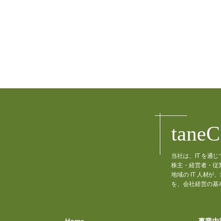
tane
当社は、IT を
株主・経営者・従
地域の IT 人
を、会社経営の基
Home
事業内