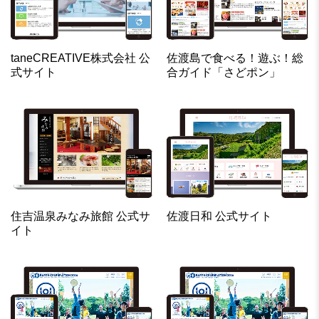
taneCREATIVE株式会社 公
佐渡島で食べる！遊ぶ！総
式サイト
合ガイド「さどポン」
住吉温泉みなみ旅館 公式サ
佐渡日和 公式サイト
イト