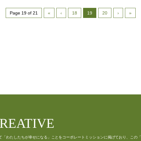
Page 19 of 21
«
‹
18
19
20
›
»
CREATIVE
通じて「わたしたちが幸せになる」ことをコーポレートミッションに掲げており、この