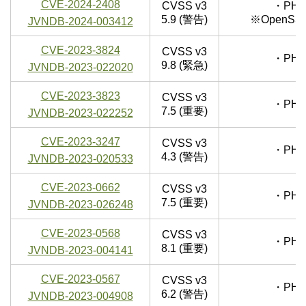
CVE-2024-2408
CVSS v3
・PHP
5.9 (警告)
※Open
JVNDB-2024-003412
CVE-2023-3824
CVSS v3
・PHP
9.8 (緊急)
JVNDB-2023-022020
CVE-2023-3823
CVSS v3
・PHP
7.5 (重要)
JVNDB-2023-022252
CVE-2023-3247
CVSS v3
・PHP
4.3 (警告)
JVNDB-2023-020533
CVE-2023-0662
CVSS v3
・PHP
7.5 (重要)
JVNDB-2023-026248
CVE-2023-0568
CVSS v3
・PHP
8.1 (重要)
JVNDB-2023-004141
CVE-2023-0567
CVSS v3
・PHP
6.2 (警告)
JVNDB-2023-004908