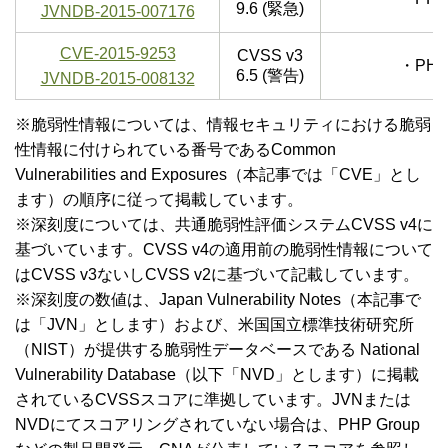
9.6 (緊急)
JVNDB-2015-007176
CVE-2015-9253
CVSS v3
・PHP
6.5 (警告)
JVNDB-2015-008132
※脆弱性情報については、情報セキュリティにおける脆弱
性情報に付けられている番号であるCommon
Vulnerabilities and Exposures（本記事では「CVE」とし
ます）の順序に従って掲載しています。
※深刻度については、共通脆弱性評価システムCVSS v4に
基づいています。CVSS v4の適用前の脆弱性情報について
はCVSS v3ないしCVSS v2に基づいて記載しています。
※深刻度の数値は、Japan Vulnerability Notes（本記事で
は「JVN」とします）および、米国国立標準技術研究所
（NIST）が提供する脆弱性データベースである National
Vulnerability Database（以下「NVD」とします）に掲載
されているCVSSスコアに準拠しています。JVNまたは
NVDにてスコアリングされていない場合は、PHP Group