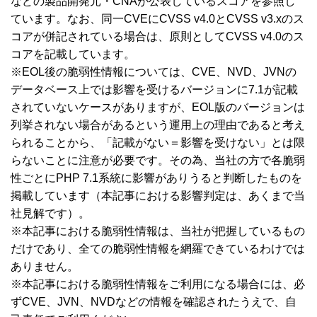
などの製品開発元・CNAが公表しているスコアを参照し
ています。なお、同一CVEにCVSS v4.0とCVSS v3.xのス
コアが併記されている場合は、原則としてCVSS v4.0のス
コアを記載しています。
※EOL後の脆弱性情報については、CVE、NVD、JVNの
データベース上では影響を受けるバージョンに7.1が記載
されていないケースがありますが、EOL版のバージョンは
列挙されない場合があるという運用上の理由であると考え
られることから、「記載がない＝影響を受けない」とは限
らないことに注意が必要です。その為、当社の方で各脆弱
性ごとにPHP 7.1系統に影響がありうると判断したものを
掲載しています（本記事における影響判定は、あくまで当
社見解です）。
※本記事における脆弱性情報は、当社が把握しているもの
だけであり、全ての脆弱性情報を網羅できているわけでは
ありません。
※本記事における脆弱性情報をご利用になる場合には、必
ずCVE、JVN、NVDなどの情報を確認されたうえで、自