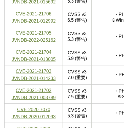
5.3 (警告)
JVNDB-2021-015692
CVE-2021-21706
CVSS v3
・PHP
6.5 (警告)
※Win
JVNDB-2021-012992
CVE-2021-21705
CVSS v3
・PHP
5.3 (警告)
JVNDB-2022-025162
CVE-2021-21704
CVSS v3
・PHP
5.9 (警告)
JVNDB-2021-013005
CVE-2021-21703
CVSS v3
・PHP
7.0 (重要)
JVNDB-2021-014233
CVE-2021-21702
CVSS v3
・PHP
7.5 (重要)
※S
JVNDB-2021-003789
CVE-2020-7070
CVSS v3
・PHP
5.3 (警告)
JVNDB-2020-012093