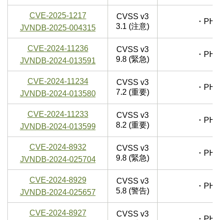
CVE-2025-1217
CVSS v3
・PHP
3.1 (注意)
JVNDB-2025-004315
CVE-2024-11236
CVSS v3
・PHP
9.8 (緊急)
JVNDB-2024-013591
CVE-2024-11234
CVSS v3
・PHP
7.2 (重要)
JVNDB-2024-013580
CVE-2024-11233
CVSS v3
・PHP
8.2 (重要)
JVNDB-2024-013599
CVE-2024-8932
CVSS v3
・PHP
9.8 (緊急)
JVNDB-2024-025704
CVE-2024-8929
CVSS v3
・PHP
5.8 (警告)
JVNDB-2024-025657
CVE-2024-8927
CVSS v3
・PHP