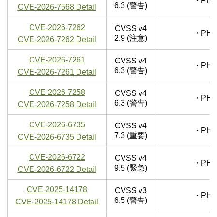
・PHP
6.3 (警告)
CVE-2026-7568 Detail
CVE-2026-7262
CVSS v4
・PHP
2.9 (注意)
CVE-2026-7262 Detail
CVE-2026-7261
CVSS v4
・PHP
6.3 (警告)
CVE-2026-7261 Detail
CVE-2026-7258
CVSS v4
・PHP
6.3 (警告)
CVE-2026-7258 Detail
CVE-2026-6735
CVSS v4
・PHP
7.3 (重要)
CVE-2026-6735 Detail
CVE-2026-6722
CVSS v4
・PHP
9.5 (緊急)
CVE-2026-6722 Detail
CVE-2025-14178
CVSS v3
・PHP
6.5 (警告)
CVE-2025-14178 Detail