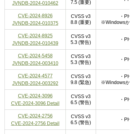
7.5 (重要)
JVNDB-2024-010462
CVE-2024-8926
CVSS v3
・PHP
8.8 (重要)
※Windows
JVNDB-2024-010375
CVE-2024-8925
CVSS v3
・PHP
5.3 (警告)
JVNDB-2024-010439
CVE-2024-5458
CVSS v3
・PHP
5.3 (警告)
JVNDB-2024-003410
CVE-2024-4577
CVSS v3
・PHP
9.8 (緊急)
※Windows
JVNDB-2024-003292
CVE-2024-3096
CVSS v3
・PHP
6.5 (警告)
CVE-2024-3096 Detail
CVE-2024-2756
CVSS v3
・PHP
6.5 (警告)
CVE-2024-2756 Detail