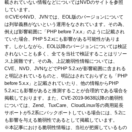
載されていない情報などについてはNVDのサイトを参照
しています。
※CVEやNVD、JVNでは、EOL版のバージョンについて
は列挙義務がないという運用をなされています。その為、
例えば影響範囲に「PHP before 7.x.x」のように記載され
ていた場合、PHP 5.2.xにも影響がある可能性がありま
す。しかしながら、EOL以降のバージョンについては検証
されないことも多く、全てを当社で検証することはリソー
ス上困難です。その為、上記脆弱性情報については、
CVE、NVD、JVNなどでPHP 5.2.xが影響範囲に含まれる
と明記されているものと、明記はされておらずとも「PHP
before 5.x.x」と記載されていたり、他の情報からPHP
5.2.xにも影響があると推測することが合理的である場合を
掲載しております。また、CVE-2019-9638以降の脆弱性
については、Zend、TuxCare、CloudLinux等の商用延長
サポートが5.2系にバックポートしている場合には、5.2に
も影響を与える脆弱性であるとして掲載しています。
※本記事における脆弱性情報は、当社が把握しているもの