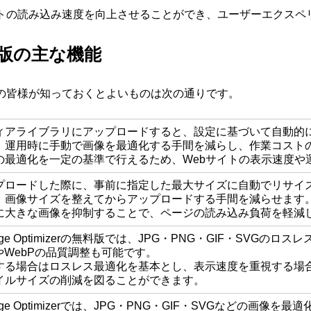
トの読み込み速度を向上させることができ、ユーザーエクスペリ
r無料版の主な機能
Web担当の皆様が知っておくとよいものは次の通りです。
ィアライブラリにアップロードすると、設定に基づいて自動的
、運用時に手動で画像を最適化する手間を減らし、作業コスト
の最適化を一定の基準で行えるため、Webサイトの表示速度や
プロードした際に、事前に指定した最大サイズに自動でリサイ
、画像サイズを整えてからアップロードする手間を減らせます
に大きな画像を抑制することで、ページの読み込み負荷を軽減
age Optimizerの無料版では、JPG・PNG・GIF・SVGの
やWebPの品質調整も可能です。
する場合はロスレス最適化を基本とし、表示速度を重視する場
イルサイズの削減を図ることができます。
age Optimizerでは、JPG・PNG・GIF・SVGなどの画像