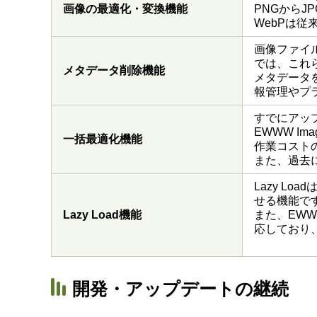
画像の最適化・変換機能
PNGからJ
WebPは
画像ファイル
では、これ
メタデータ削除機能
メタデータ
報管理やプ
すでにアッ
EWWW I
一括最適化機能
作業コスト
また、過去
Lazy L
せる機能で
Lazy Load機能
また、EWW
応しており、
開発・アップデートの継続