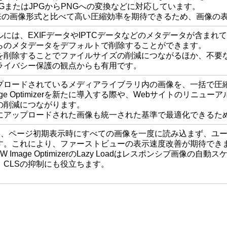
PGまたはJPGからPNGへの変換などに対応しています。
従来の画像形式と比べて高い圧縮効率を期待できるため、画像の
には、EXIFデータやIPTCデータなどのメタデータが含まれていること
らのメタデータをデフォルトで削除することができます。
を削除することでファイルサイズの削減につながるほか、不要
ライバシー保護の観点からも有用です。
プロードされているメディアライブラリ内の画像を、一括で圧
mage Optimizerを新たに導入する際や、Webサイトのリ
の削減につながります。
にアップロードされた画像も統一された基準で最適化できるた
oadは、ページ初期表示時にすべての画像を一度に読み込まず、
す。これにより、ファーストビューの表示速度改善が期待でき
W Image OptimizerのLazy Loadはレスポンシブ画
CLSの抑制にも役立ちます。
