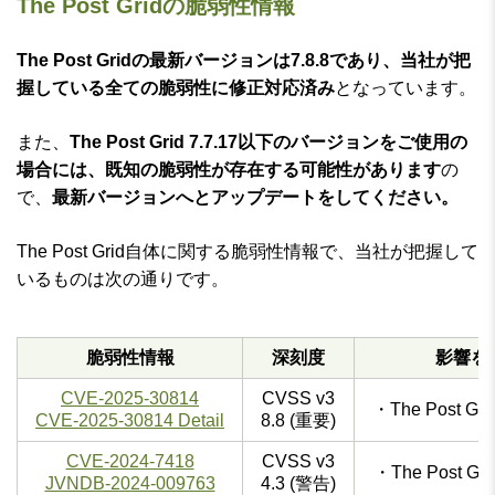
The Post Gridの脆弱性情報
The Post Gridの最新バージョンは7.8.8であり、当社が把
握している全ての脆弱性に修正対応済み
となっています。
また、
The Post Grid 7.7.17以下のバージョンをご使用の
場合には、既知の脆弱性が存在する可能性があります
の
で、
最新バージョンへとアップデートをしてください。
The Post Grid自体に関する脆弱性情報で、当社が把握して
いるものは次の通りです。
脆弱性情報
深刻度
影響を
CVE-2025-30814
CVSS v3
・The Post G
CVE-2025-30814 Detail
8.8 (重要)
CVE-2024-7418
CVSS v3
・The Post G
JVNDB-2024-009763
4.3 (警告)