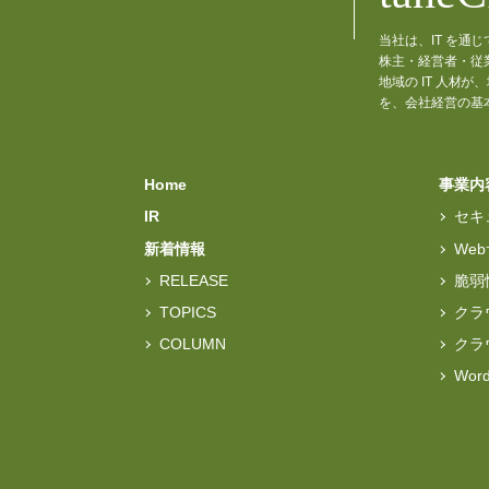
当社は、IT を
株主・経営者・従
地域の IT 人
を、会社経営の基
Home
事業内
IR
セキ
新着情報
We
RELEASE
脆弱
TOPICS
クラ
COLUMN
クラ
Wo