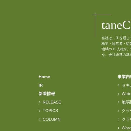
tane
当社は、IT を
株主・経営者・従
地域の IT 人
を、会社経営の基
Home
事業内
IR
セキ
新着情報
We
RELEASE
脆弱
TOPICS
クラ
COLUMN
クラ
Wo