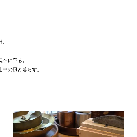
社、
現在に至る。
山中の風と暮らす。