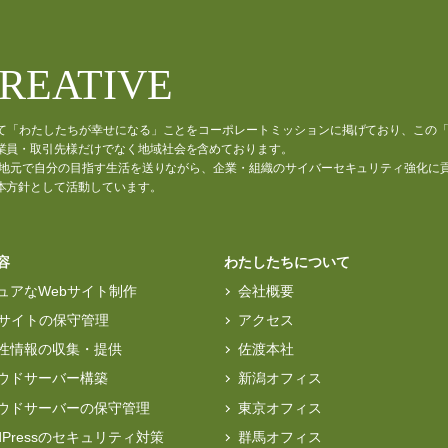
CREATIVE
通じて「わたしたちが幸せになる」ことをコーポレートミッションに掲げており、この
業員・取引先様だけでなく地域社会を含めております。
材が、地元で自分の目指す生活を送りながら、企業・組織のサイバーセキュリティ強化に
本方針として活動しています。
容
わたしたちについて
ュアなWebサイト制作
会社概要
bサイトの保守管理
アクセス
性情報の収集・提供
佐渡本社
ウドサーバー構築
新潟オフィス
ウドサーバーの保守管理
東京オフィス
rdPressのセキュリティ対策
群馬オフィス