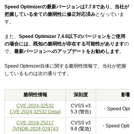
Speed Optimizerの最新バージョンは7.7.8であり、当社が
把握している全ての脆弱性に修正対応済み
となっていま
す。
また、
Speed Optimizer 7.4.6以下のバージョンをご使用
の場合には、既知の脆弱性が存在する可能性があります
の
で、
最新バージョンへのアップデートをお勧めします
。
Speed Optimizer自体に関する脆弱性情報で、当社が把握
しているものは次の通りです。
脆弱性情報
深刻度
影響
CVE-2024-32532
CVSS v3
・Speed Opt
CVE-2024-32532 Detail
5.3 (警告)
CVE-2019-25217
CVSS v3
・Speed Opti
JVNDB-2024-029743
9.8 (緊急)