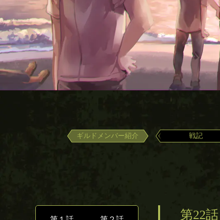
ギルドメンバー紹介
戦記
第22
第１話
第２話