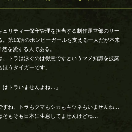
キュリティー保守管理を担当する制作運営部のリー
る。第13話のボンビーガールを支える一人だが本来
り自然を愛する人である。
は、トラは泳ぐのは得意ですというマメ知識を披露
ちほうタイガーです。
にはトラいませんよね…」
ですね、トラもクマもシカもキツネもいませんね…
はそもそも日本に生息してませんけどね…