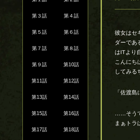
第３話
第４話
第５話
第６話
彼女はセ
ダーであ
第７話
第８話
はITよ
こんにち
第９話
第10話
してみる
第11話
第12話
「佐渡島
第13話
第14話
……そう
第15話
第16話
まぁトラ
第17話
第18話