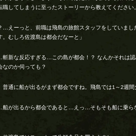
転職してしまうに至ったストーリーから教えてください
？…えーっと、前職は飛島の旅館スタッフをしていまし
す。むしろ佐渡島は都会だなーと」
…斬新な反応すぎる…この島が都会！？ なんかそれは
会なのか伺っても？
、普通に船が出るがまず都会ですね。飛島では1～2週間
…船が出るから都会であると…えっ…そもそも船に乗ら