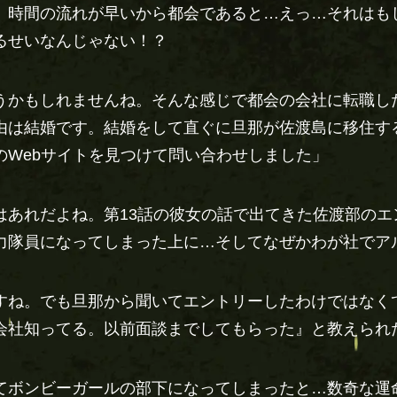
、時間の流れが早いから都会であると…えっ…それはも
るせいなんじゃない！？
うかもしれませんね。そんな感じで都会の会社に転職し
由は結婚です。結婚をして直ぐに旦那が佐渡島に移住す
のWebサイトを見つけて問い合わせしました」
はあれだよね。第13話の彼女の話で出てきた佐渡部の
力隊員になってしまった上に…そしてなぜかわが社でア
すね。でも旦那から聞いてエントリーしたわけではなく
会社知ってる。以前面談までしてもらった』と教えられ
てボンビーガールの部下になってしまったと…数奇な運