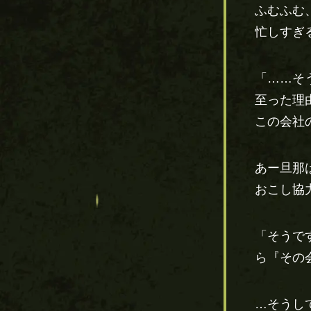
ふむふむ
忙しすぎ
「……そ
至った理
この会社
あー旦那
おこし協
「そうで
ら『その
…そうし