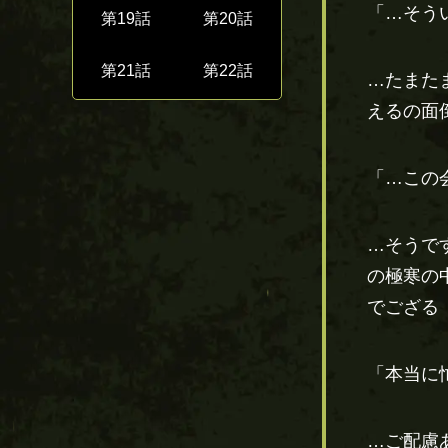
「…そう
第19話
第20話
第21話
第22話
…たまた
えるの面
「…この
…そうで
の極寒の
でござる
「本当に
…ご配慮