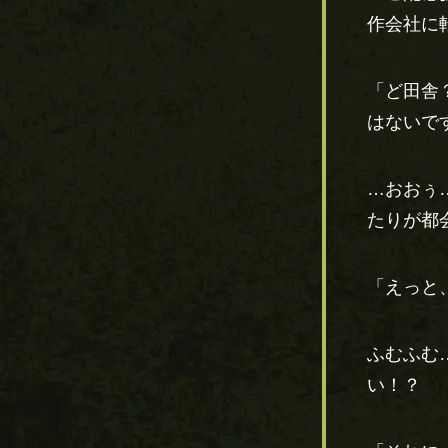
作会社に
「ど田舎
はないで
…おおぅ
たりが都
「えっと
ふむふむ
い！？